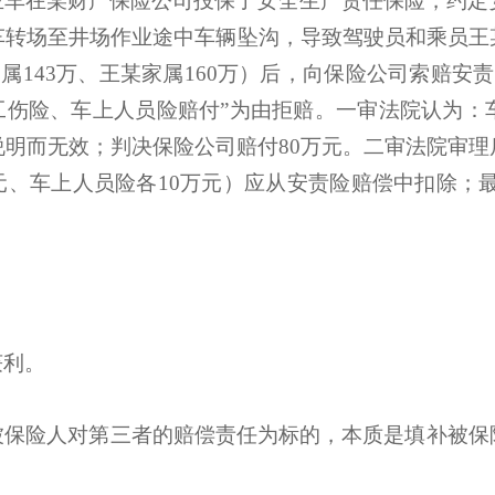
车在某财产保险公司投保了安全生产责任保险，约定
车转场至井场作业途中车辆坠沟，导致驾驶员和乘员王
属143万、王某家属160万）后，向保险公司索赔安责
工伤险、车上人员险赔付”为由拒赔。一审法院认为
明而无效；判决保险公司赔付80万元。二审法院审
元、车上人员险各10万元）应从安责险赔偿中扣除；最终
获利。
被保险人对第三者的赔偿责任为标的，本质是填补被保