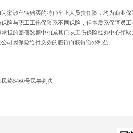
和为案涉车辆购买的特种车上人员责任险，均为商业保
份保险与职工工伤保险系不同保险，但本质系保障员工
属承担的赔偿数额中扣减其已从工伤保险经办中心领取
康公司因保险给付义务的履行而获得额外利益。
8民终5460号民事判决